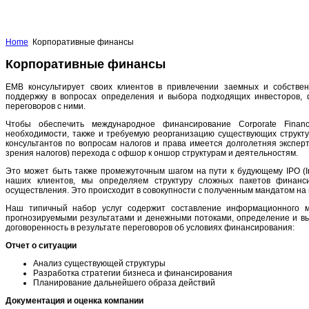
Home
Корпоративные финансы
Корпоративные финансы
EMB консультирует своих клиентов в привлечении заемных и собстве
поддержку в вопросах определения и выбора подходящих инвесторов, ф
переговоров с ними.
Чтобы обеспечить международное финансирование Corporate Finan
необходимости, также и требуемую реорганизацию существующих структу
консультантов по вопросам налогов и права имеется долголетняя экспер
зрения налогов) перехода с офшор к оншор структурам и деятельностям.
Это может быть также промежуточным шагом на пути к будующему IPO (Init
наших клиентов, мы определяем структуру сложных пакетов финанс
осуществления. Это происходит в совокупности с полученным мандатом на
Наш типичный набор услуг содержит составление информационного м
прогнозируемыми результатами и денежными потоками, определение и вы
договоренность в результате переговоров об условиях финансирования:
Отчет о ситуации
Анализ существующей структуры
Разработка стратегии бизнеса и финансирования
Планирование дальнейшего образа действий
Документация и оценка компании