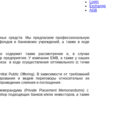
Login
Exchange
AGB
нных средств. Мы предлагаем профессиональную
ондов и банковских учреждений, а также в ходе
ce содержит также рассмотрение и, в случае
р предприятия. У компании EMB, а также у наших
тиза в ходе осуществления оптимального (с точки
ial Public Offering). В зависимости от требований
ирования и ведем переговоры относительно их
 проведение слияния и поглощения.
еморандума (Private Placement Memorandums) с
бор подходящих банков и/или инвесторов, а также