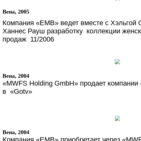
Вена
, 2005
Компания «
EMB
» ведет вместе с Хэльгой
Ханнес Рауш разработку
коллекции женск
продаж
11/2006
Вена, 2004
«
MWFS
Holding
GmbH
» продает компании 
в
«
Gotv
»
Вена
, 2004
Компания «
EMB
» приобретает через «
MW