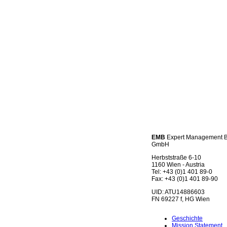
EMB
Expert Management 
GmbH
Herbststraße 6-10
1160 Wien - Austria
Tel: +43 (0)1 401 89-0
Fax: +43 (0)1 401 89-90
UID: ATU14886603
FN 69227 f, HG Wien
Geschichte
Mission Statement